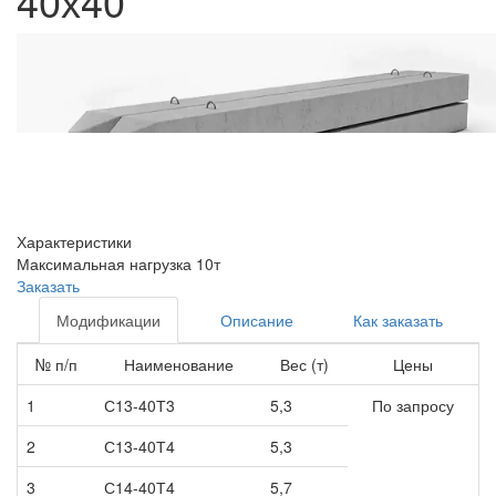
40х40
Характеристики
Максимальная нагрузка
10т
Заказать
Модификации
Описание
Как заказать
№ п/п
Наименование
Вес (т)
Цены
1
С13-40Т3
5,3
По запросу
2
С13-40Т4
5,3
3
С14-40Т4
5,7